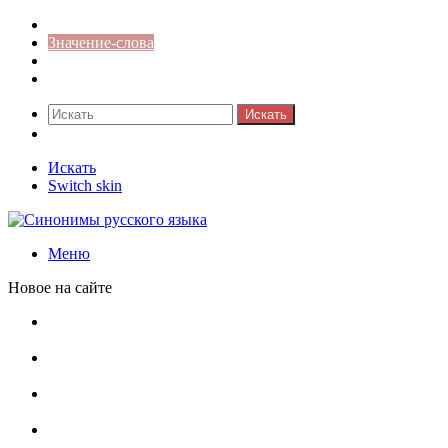
Синонимы к слову
Значение-слова
Библиотека
Ответы на кроссворды
Искать
Switch skin
Искать
Switch skin
Меню
Новое на сайте
Омонимы, паронимы и омографы в русском языке:
понятия, необычные примеры, как не путать
Паронимы в русском языке: понятие, классификация и
особенности употребления
Омонимы в русском языке: понятие, классификация и
роль в коммуникации
Омограф: сущность, классификация и особенности
функционирования в русском языке