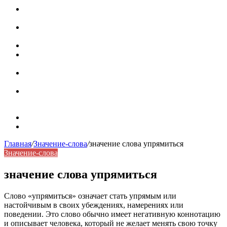
Паронимы в русском языке: природа, классификация и
роль в современной речи
Омонимы: природа языковой многозначности,
классификация и функции в русском языке
Что такое синоним: академическая расширенная статья
Синонимы, антонимы и омонимы: различия, функции и
роль в русском языке
Синонимы, антонимы и омонимы: как слова
взаимодействуют в русском языке
Синоним: использование различных слов в русском
языке
Карта сайта
Контакты
Главная
/
Значение-слова
/
значение слова упрямиться
Значение-слова
значение слова упрямиться
Слово «упрямиться» означает стать упрямым или
настойчивым в своих убеждениях, намерениях или
поведении. Это слово обычно имеет негативную коннотацию
и описывает человека, который не желает менять свою точку