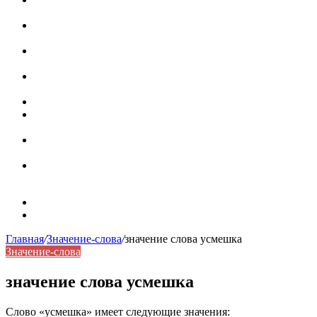
роль в коммуникации
Омограф: сущность, классификация и особенности
функционирования в русском языке
Паронимы в русском языке: природа, классификация и
роль в современной речи
Омонимы: природа языковой многозначности,
классификация и функции в русском языке
Что такое синоним: академическая расширенная статья
Синонимы, антонимы и омонимы: различия, функции и
роль в русском языке
Синонимы, антонимы и омонимы: как слова
взаимодействуют в русском языке
Синоним: использование различных слов в русском
языке
Карта сайта
Контакты
Главная
/
Значение-слова
/
значение слова усмешка
Значение-слова
значение слова усмешка
Слово «усмешка» имеет следующие значения: