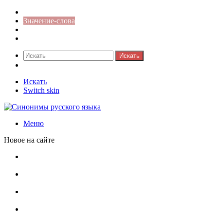
Синонимы к слову
Значение-слова
Библиотека
Ответы на кроссворды
Искать
Switch skin
Искать
Switch skin
Меню
Новое на сайте
Омонимы, паронимы и омографы в русском языке:
понятия, необычные примеры, как не путать
Паронимы в русском языке: понятие, классификация и
особенности употребления
Омонимы в русском языке: понятие, классификация и
роль в коммуникации
Омограф: сущность, классификация и особенности
функционирования в русском языке