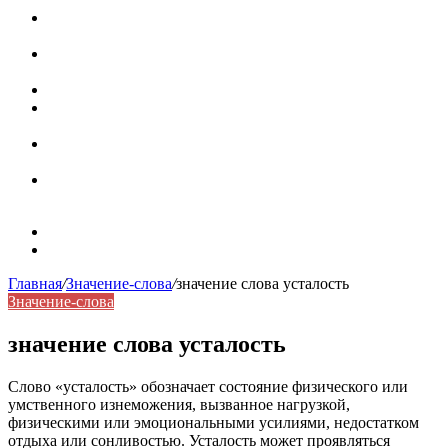
Паронимы в русском языке: природа, классификация и
роль в современной речи
Омонимы: природа языковой многозначности,
классификация и функции в русском языке
Что такое синоним: академическая расширенная статья
Синонимы, антонимы и омонимы: различия, функции и
роль в русском языке
Синонимы, антонимы и омонимы: как слова
взаимодействуют в русском языке
Синоним: использование различных слов в русском
языке
Карта сайта
Контакты
Главная
/
Значение-слова
/
значение слова усталость
Значение-слова
значение слова усталость
Слово «усталость» обозначает состояние физического или
умственного изнеможения, вызванное нагрузкой,
физическими или эмоциональными усилиями, недостатком
отдыха или сонливостью. Усталость может проявляться