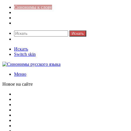
Синонимы к слову
Значение-слова
Библиотека
Ответы на кроссворды
Искать
Switch skin
Искать
Switch skin
Меню
Новое на сайте
Омонимы, паронимы и омографы в русском языке: поняти
Паронимы в русском языке: понятие, классификация и о
Омонимы в русском языке: понятие, классификация и ро
Омограф: сущность, классификация и особенности функц
Паронимы в русском языке: природа, классификация и ро
Омонимы: природа языковой многозначности, классифика
Что такое синоним: академическая расширенная статья
Синонимы, антонимы и омонимы: различия, функции и ро