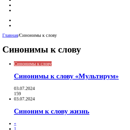
Синонимы, антонимы и омонимы: как слова взаимодейст
Синоним: использование различных слов в русском язык
Карта сайта
Контакты
Главная
/
Синонимы к слову
Синонимы к слову
Синонимы к слову
Синонимы к слову «Мультирум»
03.07.2024
159
03.07.2024
Cиноним к слову жизнь
«
1