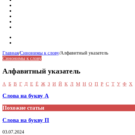
Омонимы: природа языковой многозначности, классифика
Что такое синоним: академическая расширенная статья
Синонимы, антонимы и омонимы: различия, функции и ро
Синонимы, антонимы и омонимы: как слова взаимодейст
Синоним: использование различных слов в русском язык
Карта сайта
Контакты
Главная
/
Синонимы к слову
/
Алфавитный указатель
Синонимы к слову
Алфавитный указатель
А
Б
В
Г
Д
Е
Ё
Ж
З
И
Й
К
Л
М
Н
О
П
Р
С
Т
У
Ф
Х
Слова на букву А
Похожие статьи
Слова на букву П
03.07.2024