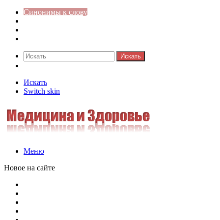
Синонимы к слову
Значение-слова
Библиотека
Ответы на кроссворды
Искать
Switch skin
Искать
Switch skin
Меню
Новое на сайте
Омонимы, паронимы и омографы в русском языке: поняти
Паронимы в русском языке: понятие, классификация и о
Омонимы в русском языке: понятие, классификация и ро
Омограф: сущность, классификация и особенности функц
Паронимы в русском языке: природа, классификация и ро