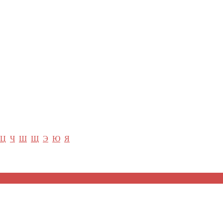
ция и функции в русском языке
ль в русском языке
вуют в русском языке
е
Ц
Ч
Ш
Щ
Э
Ю
Я